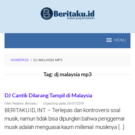
Loncat
ke
konten
MENU
HOMEPAGE
/
DJ MALAYSIA MP3
Tag:
dj malaysia mp3
DJ Cantik Dilarang Tampil di Malaysia
Oleh
Redaksi Beritaku
Diposting pada
29/07/2019
BERITAKU.ID, INT. – Terlepas dari kontroversi soal
musik, namun tidak bisa dipungkiri bahwa penggemar
musik adalah menguasai kaum millenial. musiknya […]