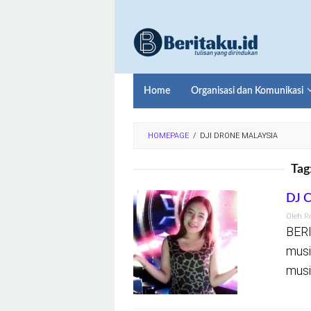
Loncat
ke
konten
Home
Organisasi dan Komunikasi
HOMEPAGE
/
DJI DRONE MALAYSIA
Tag
DJ C
Oleh
R
BERI
musi
musi