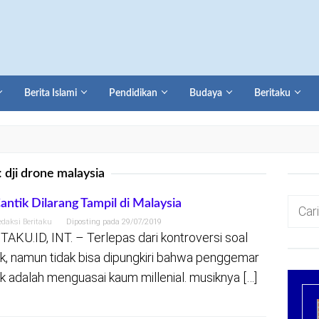
Berita Islami
Pendidikan
Budaya
Beritaku
:
dji drone malaysia
Cari
antik Dilarang Tampil di Malaysia
untuk:
edaksi Beritaku
Diposting pada
29/07/2019
TAKU.ID, INT. – Terlepas dari kontroversi soal
k, namun tidak bisa dipungkiri bahwa penggemar
k adalah menguasai kaum millenial. musiknya […]