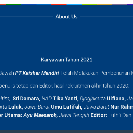
About Us
Karyawan Tahun 2021
 Bawah
PT Kaishar Mandiri
Telah Melakukan Pembenahan 
penulis tetap dan Editor, hasil rekruitmen akhir tahun 2020:
ltim,
Sri Damara,
NAD
Tika Yanti,
Djogjakarta
Ulfiana,
Ja
arta
Luluk,
Jawa Barat
Umu Latifah,
Jawa Barat
Nur Rahm
or Utama:
Ayu Maesaroh,
Jawa Tengah
Editor:
Luthfi Dan