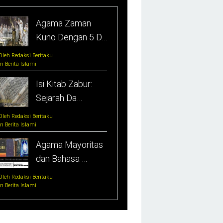
Agama Zaman
Kuno Dengan 5 D…
Oleh Redaksi Beritaku
In Berita Islami
Isi Kitab Zabur:
Sejarah Da…
Oleh Redaksi Beritaku
In Berita Islami
Agama Mayoritas
dan Bahasa …
Oleh Redaksi Beritaku
In Berita Islami