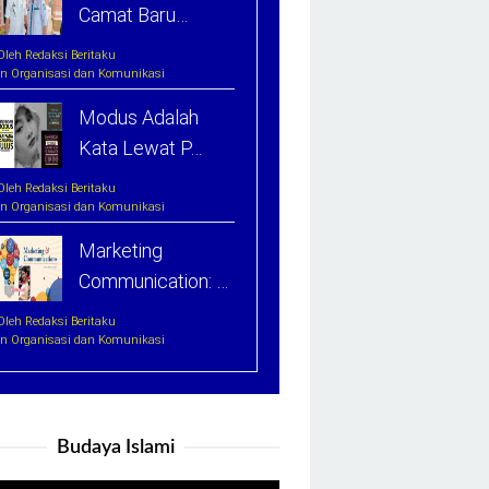
Camat Baru…
Oleh Redaksi Beritaku
In Organisasi dan Komunikasi
Modus Adalah
Kata Lewat P…
Oleh Redaksi Beritaku
In Organisasi dan Komunikasi
Marketing
Communication: …
Oleh Redaksi Beritaku
In Organisasi dan Komunikasi
Budaya Islami