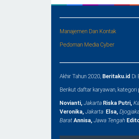
Manajemen Dan Kontak
Pedoman Media Cyber
Akhir Tahun 2020,
Beritaku.id
Di
Berikut daftar karyawan, kategori 
Novianti,
Jakarta
Riska Putri,
Ka
Veronika,
Jakarta
Elsa,
Djogjak
Barat
Annisa,
Jawa Tengah
Edit