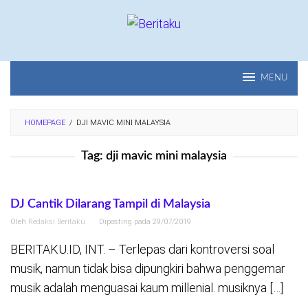
Loncat
ke
konten
MENU
HOMEPAGE
/
DJI MAVIC MINI MALAYSIA
Tag:
dji mavic mini malaysia
DJ Cantik Dilarang Tampil di Malaysia
Oleh
Redaksi Beritaku
Diposting pada
29/07/2019
BERITAKU.ID, INT. – Terlepas dari kontroversi soal
musik, namun tidak bisa dipungkiri bahwa penggemar
musik adalah menguasai kaum millenial. musiknya […]