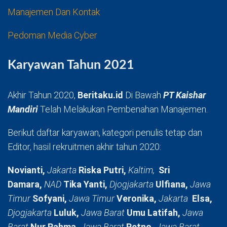
Manajemen Dan Kontak
Pedoman Media Cyber
Karyawan Tahun 2021
Akhir Tahun 2020,
Beritaku.id
Di Bawah
PT Kaishar
Mandiri
Telah Melakukan Pembenahan Manajemen.
Berikut daftar karyawan, kategori penulis tetap dan
Editor, hasil rekruitmen akhir tahun 2020:
Novianti,
Jakarta
Riska Putri,
Kaltim,
Sri
Damara,
NAD
Tika Yanti,
Djogjakarta
Ulfiana,
Jawa
Timur
Sofyani,
Jawa Timur
Veronika,
Jakarta
Elsa,
Djogjakarta
Luluk,
Jawa Barat
Umu Latifah,
Jawa
Barat
Nur Rahma,
Jawa Barat
Retno,
Jawa Barat