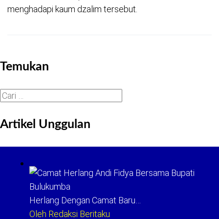
menghadapi kaum dzalim tersebut.
Temukan
Cari
untuk:
Artikel Unggulan
Herlang Dengan Camat Baru…
Oleh Redaksi Beritaku