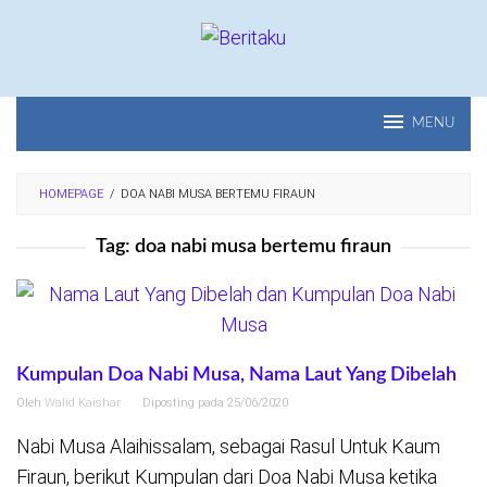
Loncat
ke
konten
MENU
HOMEPAGE
/
DOA NABI MUSA BERTEMU FIRAUN
Tag:
doa nabi musa bertemu firaun
Kumpulan Doa Nabi Musa, Nama Laut Yang Dibelah
Oleh
Walid Kaishar
Diposting pada
25/06/2020
Nabi Musa Alaihissalam, sebagai Rasul Untuk Kaum
Firaun, berikut Kumpulan dari Doa Nabi Musa ketika