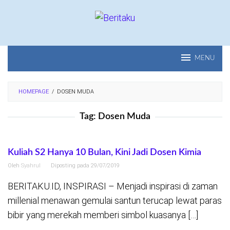
Loncat
ke
konten
MENU
HOMEPAGE
/
DOSEN MUDA
Tag:
Dosen Muda
Kuliah S2 Hanya 10 Bulan, Kini Jadi Dosen Kimia
Oleh
Syahrul
Diposting pada
29/07/2019
BERITAKU.ID, INSPIRASI – Menjadi inspirasi di zaman
millenial menawan gemulai santun terucap lewat paras
bibir yang merekah memberi simbol kuasanya […]