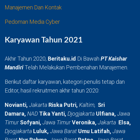
Manajemen Dan Kontak
Pedoman Media Cyber
Karyawan Tahun 2021
Akhir Tahun 2020,
Beritaku.id
Di Bawah
PT Kaishar
Mandiri
Telah Melakukan Pembenahan Manajemen.
Berikut daftar karyawan, kategori penulis tetap dan
Editor, hasil rekruitmen akhir tahun 2020:
Novianti,
Jakarta
Riska Putri,
Kaltim,
Sri
Damara,
NAD
Tika Yanti,
Djogjakarta
Ulfiana,
Jawa
Timur
Sofyani,
Jawa Timur
Veronika,
Jakarta
Elsa,
Djogjakarta
Luluk,
Jawa Barat
Umu Latifah,
Jawa
Barat
Nur Rahma,
Jawa Barat
Retno,
Jawa Barat