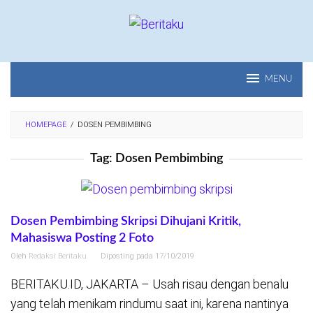
Loncat
ke
konten
MENU
HOMEPAGE
/
DOSEN PEMBIMBING
Tag:
Dosen Pembimbing
Dosen Pembimbing Skripsi Dihujani Kritik,
Mahasiswa Posting 2 Foto
Oleh
Redaksi Beritaku
Diposting pada
17/10/2019
BERITAKU.ID, JAKARTA – Usah risau dengan benalu
yang telah menikam rindumu saat ini, karena nantinya