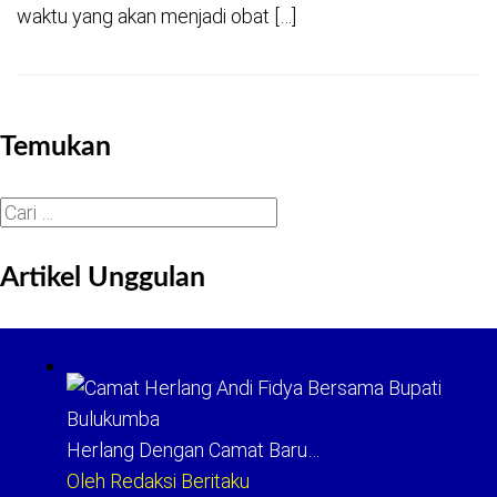
waktu yang akan menjadi obat […]
Temukan
Cari
untuk:
Artikel Unggulan
Herlang Dengan Camat Baru…
Oleh Redaksi Beritaku