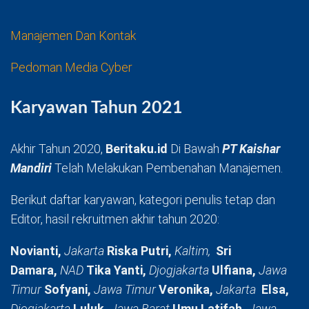
Manajemen Dan Kontak
Pedoman Media Cyber
Karyawan Tahun 2021
Akhir Tahun 2020,
Beritaku.id
Di Bawah
PT Kaishar
Mandiri
Telah Melakukan Pembenahan Manajemen.
Berikut daftar karyawan, kategori penulis tetap dan
Editor, hasil rekruitmen akhir tahun 2020:
Novianti,
Jakarta
Riska Putri,
Kaltim,
Sri
Damara,
NAD
Tika Yanti,
Djogjakarta
Ulfiana,
Jawa
Timur
Sofyani,
Jawa Timur
Veronika,
Jakarta
Elsa,
Djogjakarta
Luluk,
Jawa Barat
Umu Latifah,
Jawa