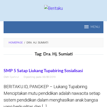
Loncat
ke
konten
MENU
HOMEPAGE
/
DRA. HJ. SUMIATI
Tag:
Dra. Hj. Sumiati
SMP 5 Satap Liukang Tupabiring Sosialisasi
Oleh
Syahrul
Diposting pada
06/08/2019
BERITAKU.ID, PANGKEP – Liukang Tupabiring.
Menciptakan mutu pendidikan adalah nawacita setiap
sistem pendidikan dalam menghasilkan anak bangsa
yang berkualitas dan […]