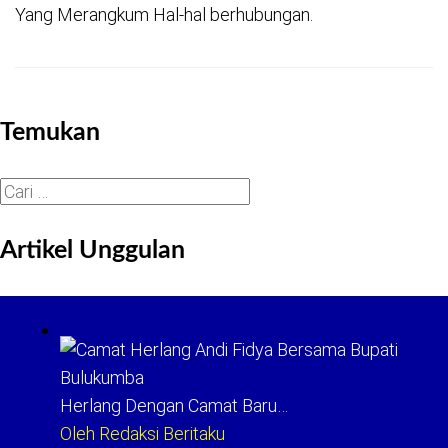
Yang Merangkum Hal-hal berhubungan.
Temukan
Cari
untuk:
Artikel Unggulan
Herlang Dengan Camat Baru…
Oleh Redaksi Beritaku