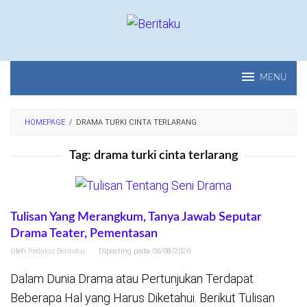
Loncat
ke
konten
MENU
HOMEPAGE
/
DRAMA TURKI CINTA TERLARANG
Tag:
drama turki cinta terlarang
Tulisan Yang Merangkum, Tanya Jawab Seputar
Drama Teater, Pementasan
Oleh
Redaksi Beritaku
Diposting pada
06/08/2020
Dalam Dunia Drama atau Pertunjukan Terdapat
Beberapa Hal yang Harus Diketahui. Berikut Tulisan