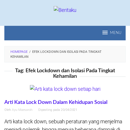
Loncat
ke
konten
MENU
HOMEPAGE
/
EFEK LOCKDOWN DAN ISOLASI PADA TINGKAT
KEHAMILAN
Tag:
Efek Lockdown dan Isolasi Pada Tingkat
Kehamilan
Arti Kata Lock Down Dalam Kehidupan Sosial
Oleh
Ayu Maesaroh
Diposting pada
20/04/2021
Arti kata lock down, sebuah peraturan yang menjelma
menjadi polemik, hingga menuia beberapa dampak di