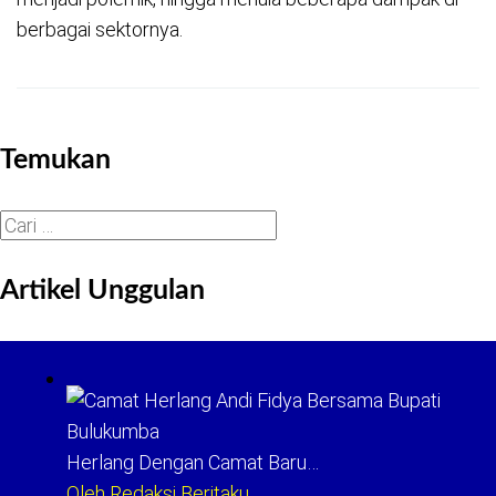
berbagai sektornya.
Temukan
Cari
untuk:
Artikel Unggulan
Herlang Dengan Camat Baru…
Oleh Redaksi Beritaku