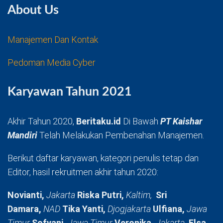
About Us
Manajemen Dan Kontak
Pedoman Media Cyber
Karyawan Tahun 2021
Akhir Tahun 2020,
Beritaku.id
Di Bawah
PT Kaishar
Mandiri
Telah Melakukan Pembenahan Manajemen.
Berikut daftar karyawan, kategori penulis tetap dan
Editor, hasil rekruitmen akhir tahun 2020:
Novianti,
Jakarta
Riska Putri,
Kaltim,
Sri
Damara,
NAD
Tika Yanti,
Djogjakarta
Ulfiana,
Jawa
Timur
Sofyani,
Jawa Timur
Veronika,
Jakarta
Elsa,