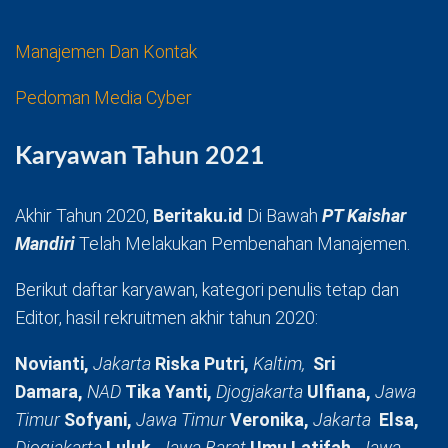
Manajemen Dan Kontak
Pedoman Media Cyber
Karyawan Tahun 2021
Akhir Tahun 2020,
Beritaku.id
Di Bawah
PT Kaishar
Mandiri
Telah Melakukan Pembenahan Manajemen.
Berikut daftar karyawan, kategori penulis tetap dan
Editor, hasil rekruitmen akhir tahun 2020:
Novianti,
Jakarta
Riska Putri,
Kaltim,
Sri
Damara,
NAD
Tika Yanti,
Djogjakarta
Ulfiana,
Jawa
Timur
Sofyani,
Jawa Timur
Veronika,
Jakarta
Elsa,
Djogjakarta
Luluk,
Jawa Barat
Umu Latifah,
Jawa