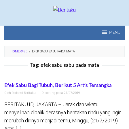
Loncat
ke
konten
MENU
HOMEPAGE
/
EFEK SABU SABU PADA MATA
Tag:
efek sabu sabu pada mata
Efek Sabu Bagi Tubuh, Berikut 5 Artis Tersangka
Oleh
Redaksi Beritaku
Diposting pada
21/07/2019
BERITAKU.ID, JAKARTA – Jarak dan wkatu
menyelinap dibalik derasnya hentakan rindu yang ingin
merubah dirinya menjadi temu, Minggu, (21/7/2019).
Artis […]