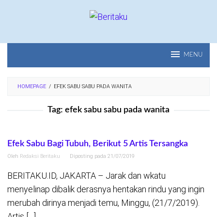
Loncat
ke
konten
MENU
HOMEPAGE
/
EFEK SABU SABU PADA WANITA
Tag:
efek sabu sabu pada wanita
Efek Sabu Bagi Tubuh, Berikut 5 Artis Tersangka
Oleh
Redaksi Beritaku
Diposting pada
21/07/2019
BERITAKU.ID, JAKARTA – Jarak dan wkatu
menyelinap dibalik derasnya hentakan rindu yang ingin
merubah dirinya menjadi temu, Minggu, (21/7/2019).
Artis […]