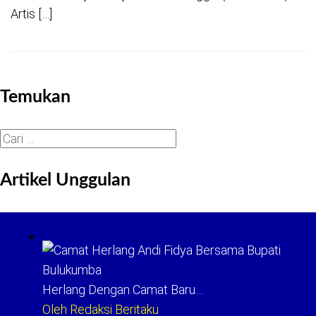
Artis […]
Temukan
Cari
untuk:
Artikel Unggulan
Herlang Dengan Camat Baru…
Oleh Redaksi Beritaku