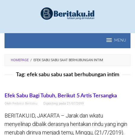
Loncat
ke
konten
MENU
HOMEPAGE
/
EFEK SABU SABU SAAT BERHUBUNGAN INTIM
Tag:
efek sabu sabu saat berhubungan intim
Efek Sabu Bagi Tubuh, Berikut 5 Artis Tersangka
Oleh
Redaksi Beritaku
Diposting pada
21/07/2019
BERITAKU.ID, JAKARTA – Jarak dan wkatu
menyelinap dibalik derasnya hentakan rindu yang ingin
merubah dirinya menjadi temu, Minggu, (21/7/2019).