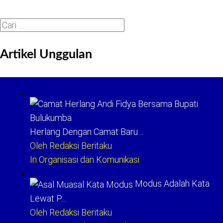
Cari
untuk:
Artikel Unggulan
Herlang Dengan Camat Baru…
Oleh Redaksi Beritaku
In Organisasi dan Komunikasi
Modus Adalah Kata
Lewat P…
Oleh Redaksi Beritaku