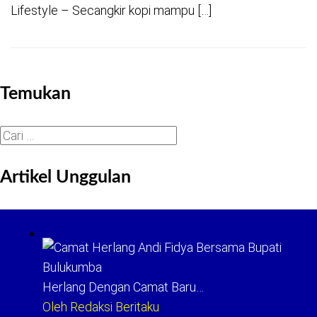
Lifestyle – Secangkir kopi mampu […]
Temukan
Cari
untuk:
Artikel Unggulan
Herlang Dengan Camat Baru…
Oleh Redaksi Beritaku