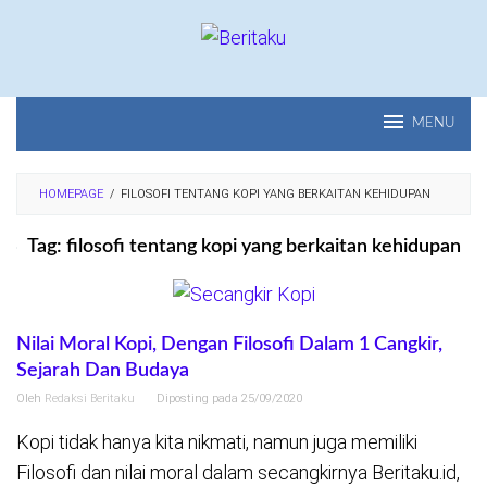
Loncat
ke
konten
MENU
HOMEPAGE
/
FILOSOFI TENTANG KOPI YANG BERKAITAN KEHIDUPAN
Tag:
filosofi tentang kopi yang berkaitan kehidupan
Nilai Moral Kopi, Dengan Filosofi Dalam 1 Cangkir,
Sejarah Dan Budaya
Oleh
Redaksi Beritaku
Diposting pada
25/09/2020
Kopi tidak hanya kita nikmati, namun juga memiliki
Filosofi dan nilai moral dalam secangkirnya Beritaku.id,