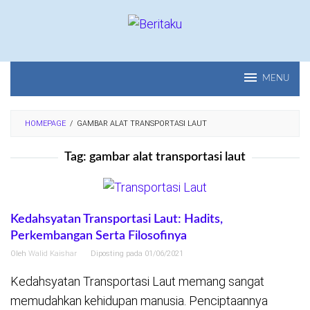
Loncat
ke
konten
MENU
HOMEPAGE
/
GAMBAR ALAT TRANSPORTASI LAUT
Tag:
gambar alat transportasi laut
Kedahsyatan Transportasi Laut: Hadits,
Perkembangan Serta Filosofinya
Oleh
Walid Kaishar
Diposting pada
01/06/2021
Kedahsyatan Transportasi Laut memang sangat
memudahkan kehidupan manusia. Penciptaannya