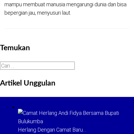
mampu membuat manusia mengarungi dunia dan bisa
bepergian jau, menyusuri laut.
Temukan
Cari
untuk:
Artikel Unggulan
Herlang Dengan Camat Baru…