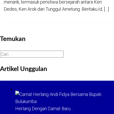
menarik, termasuk peristiwa bersejarah antara Ken
Dedes, Ken Arok dan Tunggul Ametung. Beritaku.Id, […]
Temukan
Cari
untuk:
Artikel Unggulan
Herlang Dengan Camat Baru…