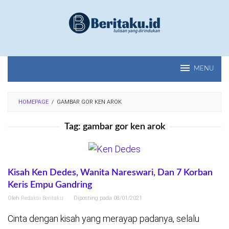
Loncat
ke
konten
MENU
HOMEPAGE
/
GAMBAR GOR KEN AROK
Tag:
gambar gor ken arok
Kisah Ken Dedes, Wanita Nareswari, Dan 7 Korban
Keris Empu Gandring
Oleh
Redaksi Beritaku
Diposting pada
08/01/2021
Cinta dengan kisah yang merayap padanya, selalu