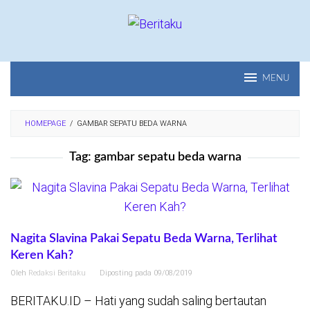
Loncat
ke
konten
MENU
HOMEPAGE
/
GAMBAR SEPATU BEDA WARNA
Tag:
gambar sepatu beda warna
Nagita Slavina Pakai Sepatu Beda Warna, Terlihat
Keren Kah?
Oleh
Redaksi Beritaku
Diposting pada
09/08/2019
BERITAKU.ID – Hati yang sudah saling bertautan