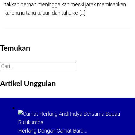
takkan pernah meninggalkan meski jarak memisahkan
karena ia tahu tujuan dan tahu ke […]
Temukan
Cari
untuk:
Artikel Unggulan
Herlang Dengan Camat Baru…