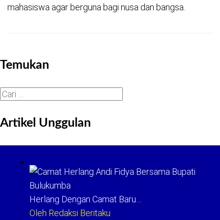
mahasiswa agar berguna bagi nusa dan bangsa.
Temukan
Cari
untuk:
Artikel Unggulan
Herlang Dengan Camat Baru…
Oleh Redaksi Beritaku