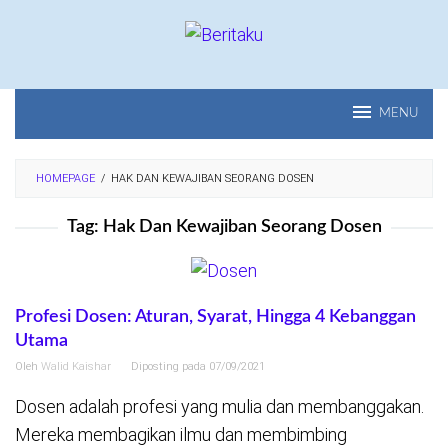
Loncat
ke
konten
MENU
HOMEPAGE
/
HAK DAN KEWAJIBAN SEORANG DOSEN
Tag:
Hak Dan Kewajiban Seorang Dosen
Profesi Dosen: Aturan, Syarat, Hingga 4 Kebanggan
Utama
Oleh
Walid Kaishar
Diposting pada
07/09/2021
Dosen adalah profesi yang mulia dan membanggakan.
Mereka membagikan ilmu dan membimbing