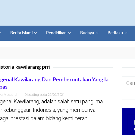
Berita Islami
Pendidikan
Budaya
Beritaku
istoria kawilarang prri
Cari
enal Kawilarang Dan Pemberontakan Yang Ia
pas
untuk:
yu Maesaroh
Diposting pada
22/06/2021
enal Kawilarang, adalah salah satu panglima
r kebanggaan Indonesia, yang mempunyai
agai prestasi dalam bidang kemiliteran.