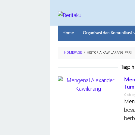
Loncat
ke
konten
Home
Organisasi dan Komunikasi
HOMEPAGE
/
HISTORIA KAWILARANG PRRI
Tag:
h
Meng
Tum
Oleh
A
Meng
besa
berb