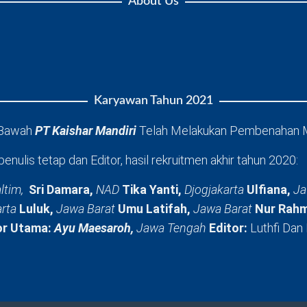
About Us
Karyawan Tahun 2021
 Bawah
PT Kaishar Mandiri
Telah Melakukan Pembenahan 
penulis tetap dan Editor, hasil rekruitmen akhir tahun 2020:
ltim,
Sri Damara,
NAD
Tika Yanti,
Djogjakarta
Ulfiana,
Ja
arta
Luluk,
Jawa Barat
Umu Latifah,
Jawa Barat
Nur Rahm
or Utama:
Ayu Maesaroh,
Jawa Tengah
Editor:
Luthfi Dan