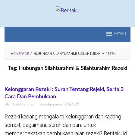
Loncat
ke
konten
MENU
HOMEPAGE
/
HUBUNGAN SILAHTURAHMI & SILAHTURAHIM REZEKI
Tag:
Hubungan Silahturahmi & Silahturahim Rezeki
Kelonggaran Rezeki : Surah Tentang Rejeki, Serta 3
Cara Dan Pembukaan
Oleh
Walid Kaishar
Diposting pada
18/02/2021
Rezeki kadang mengalami kelonggaran dan kadang
sempit, bagaimana surah dan cara untuk
memperdekatkan pembukaan jalan rezeki? Beritaku.id,