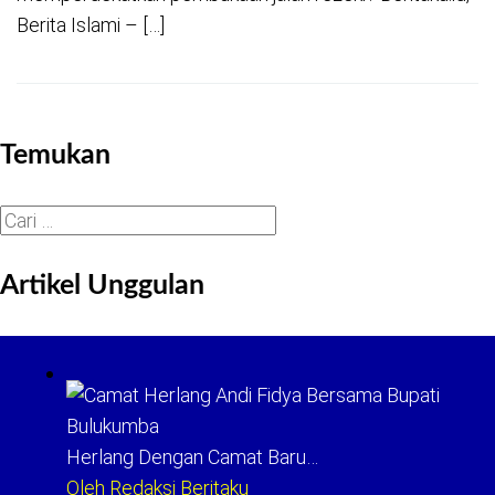
Berita Islami – […]
Temukan
Cari
untuk:
Artikel Unggulan
Herlang Dengan Camat Baru…
Oleh Redaksi Beritaku