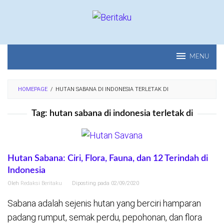
Loncat
ke
konten
MENU
HOMEPAGE
/
HUTAN SABANA DI INDONESIA TERLETAK DI
Tag:
hutan sabana di indonesia terletak di
Hutan Sabana: Ciri, Flora, Fauna, dan 12 Terindah di
Indonesia
Oleh
Redaksi Beritaku
Diposting pada
02/09/2020
Sabana adalah sejenis hutan yang berciri hamparan
padang rumput, semak perdu, pepohonan, dan flora