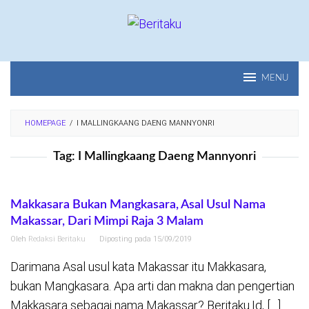
Loncat
ke
konten
MENU
HOMEPAGE
/
I MALLINGKAANG DAENG MANNYONRI
Tag:
I Mallingkaang Daeng Mannyonri
Makkasara Bukan Mangkasara, Asal Usul Nama
Makassar, Dari Mimpi Raja 3 Malam
Oleh
Redaksi Beritaku
Diposting pada
15/09/2019
Darimana Asal usul kata Makassar itu Makkasara,
bukan Mangkasara. Apa arti dan makna dan pengertian
Makkasara sebagai nama Makassar? Beritaku.Id, […]