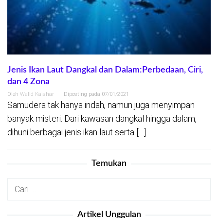
Jenis Ikan Laut Dangkal dan Dalam:Perbedaan, Ciri,
dan 4 Zona
Oleh
Walid Kaishar
Diposting pada
07/01/2021
Samudera tak hanya indah, namun juga menyimpan
banyak misteri. Dari kawasan dangkal hingga dalam,
dihuni berbagai jenis ikan laut serta […]
Temukan
Cari
untuk:
Artikel Unggulan