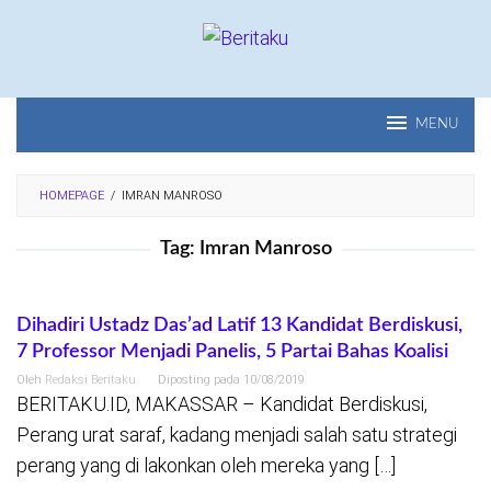
Loncat
ke
konten
MENU
HOMEPAGE
/
IMRAN MANROSO
Tag:
Imran Manroso
Dihadiri Ustadz Das’ad Latif 13 Kandidat Berdiskusi,
7 Professor Menjadi Panelis, 5 Partai Bahas Koalisi
Oleh
Redaksi Beritaku
Diposting pada
10/08/2019
BERITAKU.ID, MAKASSAR – Kandidat Berdiskusi,
Perang urat saraf, kadang menjadi salah satu strategi
perang yang di lakonkan oleh mereka yang […]