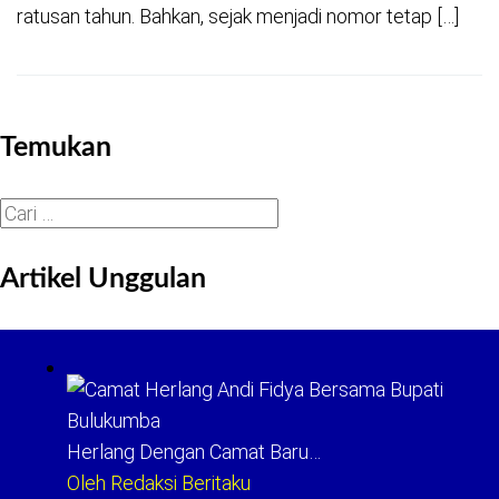
ratusan tahun. Bahkan, sejak menjadi nomor tetap […]
Temukan
Cari
untuk:
Artikel Unggulan
Herlang Dengan Camat Baru…
Oleh Redaksi Beritaku