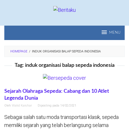
Loncat
ke
konten
MENU
HOMEPAGE
/
INDUK ORGANISASI BALAP SEPEDA INDONESIA
Tag:
induk organisasi balap sepeda indonesia
Sejarah Olahraga Sepeda: Cabang dan 10 Atlet
Legenda Dunia
Oleh
Walid Kaishar
Diposting pada
14/02/2021
Sebagai salah satu moda transportasi klasik, sepeda
memiliki sejarah yang telah berlangsung selama