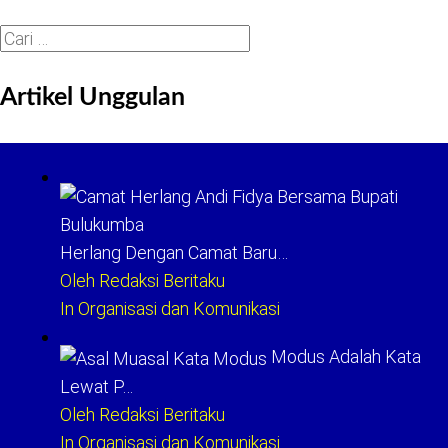
Cari
untuk:
Artikel Unggulan
Herlang Dengan Camat Baru…
Oleh Redaksi Beritaku
In Organisasi dan Komunikasi
Modus Adalah Kata
Lewat P…
Oleh Redaksi Beritaku
In Organisasi dan Komunikasi