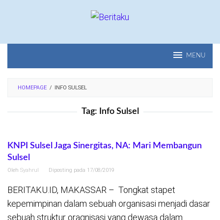
Loncat
ke
konten
MENU
HOMEPAGE
/
INFO SULSEL
Tag:
Info Sulsel
KNPI Sulsel Jaga Sinergitas, NA: Mari Membangun
Sulsel
Oleh
Syahrul
Diposting pada
17/08/2019
BERITAKU.ID, MAKASSAR – Tongkat stapet
kepemimpinan dalam sebuah organisasi menjadi dasar
sebuah struktur oragnisasi yang dewasa dalam