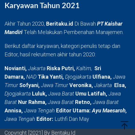
Karyawan Tahun 2021
Akhir Tahun 2020,
Beritaku.id
Di Bawah
PT Kaishar
Mandiri
Telah Melakukan Pembenahan Manajemen.
Berikut daftar karyawan, kategori penulis tetap dan
Editor, hasil rekruitmen akhir tahun 2020:
Novianti,
Jakarta
Riska Putri,
Kaltim,
Sri
Damara,
NAD
Tika Yanti,
Djogjakarta
Ulfiana,
Jawa
Timur
Sofyani,
Jawa Timur
Veronika,
Jakarta
Elsa,
Djogjakarta
Luluk,
Jawa Barat
Umu Latifah,
Jawa
Barat
Nur Rahma,
Jawa Barat
Retno,
Jawa Barat
Annisa,
Jawa Tengah
Editor Utama:
Ayu Maesaroh,
Jawa Tengah
Editor:
Luthfi Dan May
Copyright [2021] By Beritaku.Id