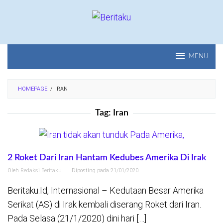
Loncat
ke
konten
MENU
HOMEPAGE
/
IRAN
Tag:
Iran
2 Roket Dari Iran Hantam Kedubes Amerika Di Irak
Oleh
Redaksi Beritaku
Diposting pada
21/01/2020
Beritaku.Id, Internasional – Kedutaan Besar Amerika
Serikat (AS) di Irak kembali diserang Roket dari Iran.
Pada Selasa (21/1/2020) dini hari […]