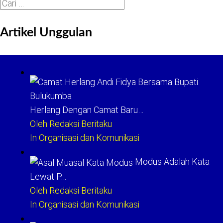
Cari
untuk:
Artikel Unggulan
Herlang Dengan Camat Baru…
Oleh Redaksi Beritaku
In Organisasi dan Komunikasi
Modus Adalah Kata
Lewat P…
Oleh Redaksi Beritaku
In Organisasi dan Komunikasi