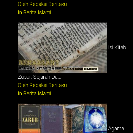
Oleh Redaksi Beritaku
In Berita Islami
Isi Kitab
Zabur: Sejarah Da…
Oleh Redaksi Beritaku
In Berita Islami
Agama