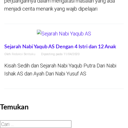
perjuangannya dalam mengatasi masalah yang ada
menjadi cerita menarik yang wajib dipelajari
Sejarah Nabi Yaqub AS Dengan 4 Istri dan 12 Anak
Oleh
Redaksi Beritaku
Diposting pada
11/04/2020
Kisah Sedih dan Sejarah Nabi Yaqub Putra Dari Nabi
Ishak AS dan Ayah Dari Nabi Yusuf AS
Temukan
Cari