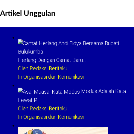
untuk:
Artikel Unggulan
Herlang Dengan Camat Baru…
Oleh Redaksi Beritaku
In Organisasi dan Komunikasi
Modus Adalah Kata
Lewat P…
Oleh Redaksi Beritaku
In Organisasi dan Komunikasi