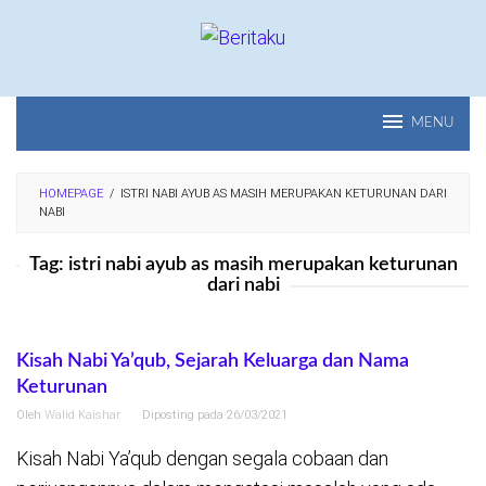
Loncat
ke
konten
MENU
HOMEPAGE
/
ISTRI NABI AYUB AS MASIH MERUPAKAN KETURUNAN DARI
NABI
Tag:
istri nabi ayub as masih merupakan keturunan
dari nabi
Kisah Nabi Ya’qub, Sejarah Keluarga dan Nama
Keturunan
Oleh
Walid Kaishar
Diposting pada
26/03/2021
Kisah Nabi Ya’qub dengan segala cobaan dan