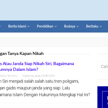
Berita Islami
Pendidikan
Budaya
Beritaku
gan Tanya Kapan Nikah
Cari
s Atau Janda Siap Nikah Siri, Bagaimana
umnya Dalam Islam?
untuk:
edaksi Beritaku
Diposting pada
03/08/2020
h Siri menjadi salah salah satu tren poligami,
an gadis maupun janda yang siap. Lalu
imana Islam Dengan Hukumnya Mengkaji Hal Ini?