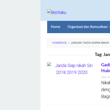
Loncat
ke
konten
Home
Organisasi dan Komunikasi
HOMEPAGE
/
JANGAN TANYA KAPAN NIKAH
Tag:
Jan
Gadi
Huk
Oleh
R
Nika
deng
Baga