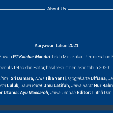
About Us
Karyawan Tahun 2021
 Bawah
PT Kaishar Mandiri
Telah Melakukan Pembenahan 
penulis tetap dan Editor, hasil rekruitmen akhir tahun 2020:
ltim,
Sri Damara,
NAD
Tika Yanti,
Djogjakarta
Ulfiana,
Ja
arta
Luluk,
Jawa Barat
Umu Latifah,
Jawa Barat
Nur Rahm
or Utama:
Ayu Maesaroh,
Jawa Tengah
Editor:
Luthfi Dan