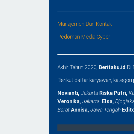
Manajemen Dan Kontak
Pedoman Media Cyber
Akhir Tahun 2020,
Beritaku.id
Di
Berikut daftar karyawan, kategori 
Novianti,
Jakarta
Riska Putri,
Ka
Veronika,
Jakarta
Elsa,
Djogjak
Barat
Annisa,
Jawa Tengah
Edit