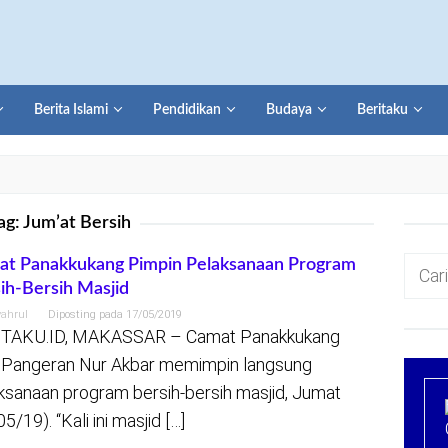
Berita Islami
Pendidikan
Budaya
Beritaku
ag:
Jum’at Bersih
Cari
t Panakkukang Pimpin Pelaksanaan Program
ih-Bersih Masjid
untuk:
yahrul
Diposting pada
17/05/2019
ITAKU.ID, MAKASSAR – Camat Panakkukang
 Pangeran Nur Akbar memimpin langsung
ksanaan program bersih-bersih masjid, Jumat
5/19). “Kali ini masjid […]