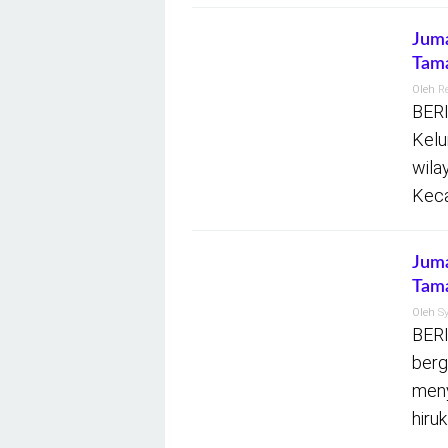
Juma
Tama
Oleh
R
BERI
Kelu
wila
Keca
Juma
Tam
Oleh
S
BERI
berg
meny
hiruk