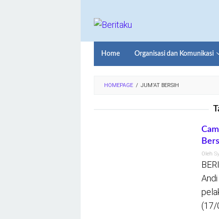
Loncat
ke
konten
Home
Organisasi dan Komunikasi
HOMEPAGE
/
JUM'AT BERSIH
T
Cama
Bers
Oleh
S
BER
Andi
pela
(17/0