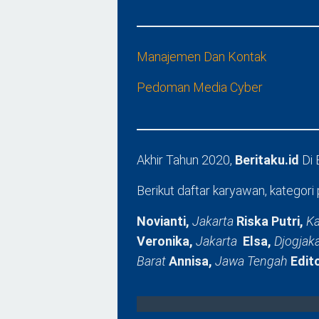
Manajemen Dan Kontak
Pedoman Media Cyber
Akhir Tahun 2020,
Beritaku.id
Di
Berikut daftar karyawan, kategori 
Novianti,
Jakarta
Riska Putri,
Ka
Veronika,
Jakarta
Elsa,
Djogjak
Barat
Annisa,
Jawa Tengah
Edit