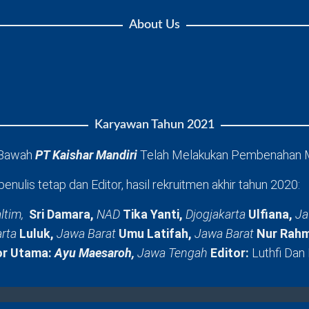
About Us
Karyawan Tahun 2021
 Bawah
PT Kaishar Mandiri
Telah Melakukan Pembenahan 
penulis tetap dan Editor, hasil rekruitmen akhir tahun 2020:
ltim,
Sri Damara,
NAD
Tika Yanti,
Djogjakarta
Ulfiana,
Ja
arta
Luluk,
Jawa Barat
Umu Latifah,
Jawa Barat
Nur Rahm
or Utama:
Ayu Maesaroh,
Jawa Tengah
Editor:
Luthfi Dan