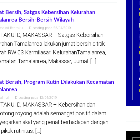
t Bersih, Satgas Kebersihan Kelurahan
lanrea Bersih-Bersih Wilayah
edaksi Beritaku
Diposting pada
26/04/2019
TAKU.ID, MAKASSAR – Satgas Kebersihan
rahan Tamalanrea lakukan jumat bersih dititik
yah RW 03 Karmilasari KelurahanTamalanrea,
matan Tamalanrea, Makassar, Jumat […]
t Bersih, Program Rutin Dilakukan Kecamatan
alanrea
yahrul
Diposting pada
12/04/2019
TAKU.ID, MAKASSAR – Kebersihan dan
otong royong adalah semangat positif dalam
egarkan akal yang penat berhadapan dengan
 pikuk rutinitas, […]