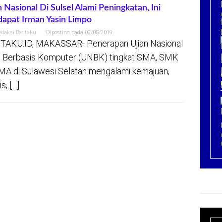
n Nasional Di Sulsel Alami Peningkatan, Ini
apat Irman Yasin Limpo
edaksi Beritaku
Diposting pada
09/05/2019
TAKU.ID, MAKASSAR- Penerapan Ujian Nasional
 Berbasis Komputer (UNBK) tingkat SMA, SMK
MA di Sulawesi Selatan mengalami kemajuan,
s, […]