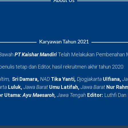
About Us
Karyawan Tahun 2021
 Bawah
PT Kaishar Mandiri
Telah Melakukan Pembenahan 
penulis tetap dan Editor, hasil rekruitmen akhir tahun 2020:
ltim,
Sri Damara,
NAD
Tika Yanti,
Djogjakarta
Ulfiana,
Ja
arta
Luluk,
Jawa Barat
Umu Latifah,
Jawa Barat
Nur Rahm
or Utama:
Ayu Maesaroh,
Jawa Tengah
Editor:
Luthfi Dan