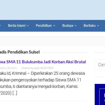
Berita Islami
Pendidikan
Budaya
Beritaku
adis Pendidikan Sulsel
Cari
swa SMA 11 Bulukumba Jadi Korban Aksi Brutal
untuk:
edaksi Beritaku
Diposting pada
06/02/2020
taku.Id, Kriminal – Diperkirakan 25 orang dewasa
kukan pengeroyokan terhadap Siswa SMA 11
kumba, 6 diantaranya menjadi korban, Kamis
/2020) […]