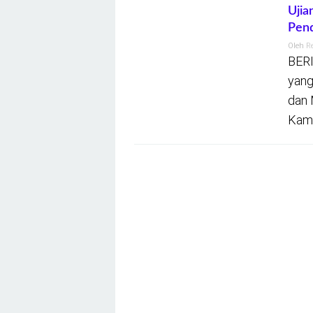
Ujia
Pend
Oleh
R
BERI
yang
dan 
Kami