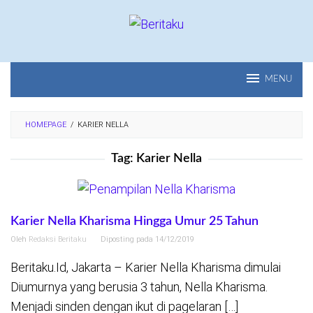
Loncat
ke
konten
MENU
HOMEPAGE
/
KARIER NELLA
Tag:
Karier Nella
Karier Nella Kharisma Hingga Umur 25 Tahun
Oleh
Redaksi Beritaku
Diposting pada
14/12/2019
Beritaku.Id, Jakarta – Karier Nella Kharisma dimulai
Diumurnya yang berusia 3 tahun, Nella Kharisma.
Menjadi sinden dengan ikut di pagelaran […]