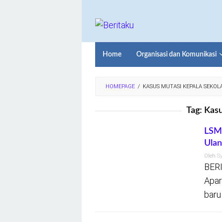
Loncat
ke
konten
Home
Organisasi dan Komunikasi
HOMEPAGE
/
KASUS MUTASI KEPALA SEKOL
Tag:
Kasu
LSM 
Ulan
Oleh
S
BERI
Apar
baru