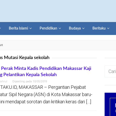
Berita Islami
Pendidikan
Budaya
Beritaku
AH
s Mutasi Kepala sekolah
Cari
Perak Minta Kadis Pendidikan Makassar Kaji
g Pelantikan Kepala Sekolah
untuk:
yahrul
Diposting pada
10/05/2019
TAKU.ID, MAKASSAR – Pergantian Pejabat
atur Sipil Negara (ASN) di Kota Makassar baru-
 ini mendapat sorotan dan kritikan keras dari […]