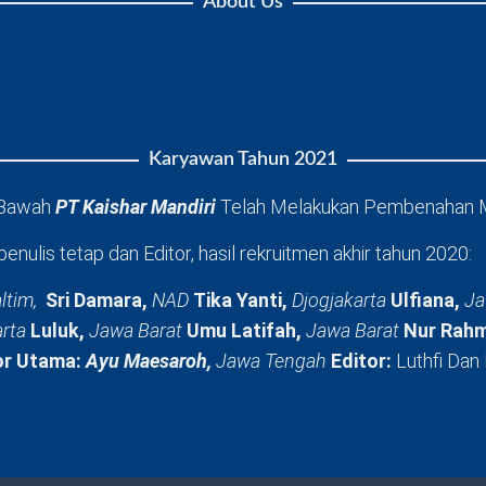
About Us
Karyawan Tahun 2021
 Bawah
PT Kaishar Mandiri
Telah Melakukan Pembenahan 
penulis tetap dan Editor, hasil rekruitmen akhir tahun 2020:
ltim,
Sri Damara,
NAD
Tika Yanti,
Djogjakarta
Ulfiana,
Ja
arta
Luluk,
Jawa Barat
Umu Latifah,
Jawa Barat
Nur Rahm
or Utama:
Ayu Maesaroh,
Jawa Tengah
Editor:
Luthfi Dan