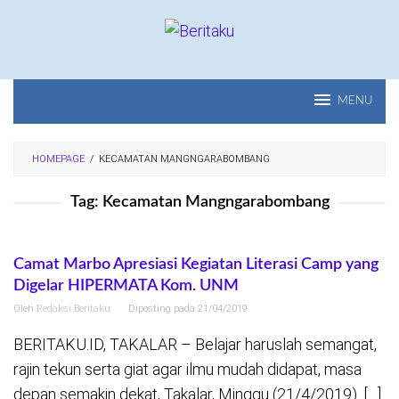
Loncat
ke
konten
MENU
HOMEPAGE
/
KECAMATAN MANGNGARABOMBANG
Tag:
Kecamatan Mangngarabombang
Camat Marbo Apresiasi Kegiatan Literasi Camp yang
Digelar HIPERMATA Kom. UNM
Oleh
Redaksi Beritaku
Diposting pada
21/04/2019
BERITAKU.ID, TAKALAR – Belajar haruslah semangat,
rajin tekun serta giat agar ilmu mudah didapat, masa
depan semakin dekat, Takalar, Minggu (21/4/2019). […]