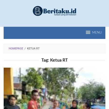
Loncat
ke
konten
MENU
HOMEPAGE
/
KETUA RT
Tag:
Ketua RT