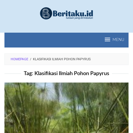
Loncat
ke
konten
MENU
HOMEPAGE
/
KLASIFIKASI ILMIAH POHON PAPYRUS
Tag:
Klasifikasi Ilmiah Pohon Papyrus