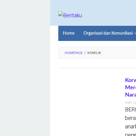
Loncat
ke
konten
Home
Organisasi dan Komunikasi
HOMEPAGE
/
KONFLIK
Korw
Mere
Nara
Oleh
S
BERI
bera
anar
peni