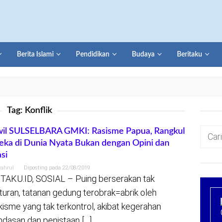
Berita Islami
Pendidikan
Budaya
Beritaku
Tag:
Konflik
Cari
il SULSELBARA GMKI: Rasisme Papua, Rangkul
ka di Dunia Nyata Bukan dengan Opini dan
untuk:
si
yahrul
Diposting pada
22/08/2019
TAKU.ID, SOSIAL – Puing berserakan tak
turan, tatanan gedung terobrak=abrik oleh
kisme yang tak terkontrol, akibat kegerahan
ndasan dan penistaan […]