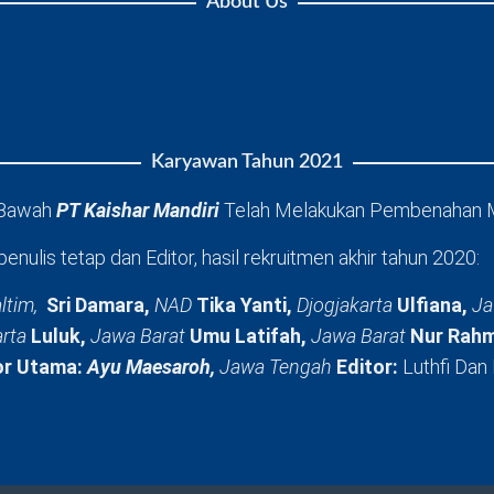
About Us
Karyawan Tahun 2021
 Bawah
PT Kaishar Mandiri
Telah Melakukan Pembenahan 
penulis tetap dan Editor, hasil rekruitmen akhir tahun 2020:
ltim,
Sri Damara,
NAD
Tika Yanti,
Djogjakarta
Ulfiana,
Ja
arta
Luluk,
Jawa Barat
Umu Latifah,
Jawa Barat
Nur Rahm
or Utama:
Ayu Maesaroh,
Jawa Tengah
Editor:
Luthfi Dan