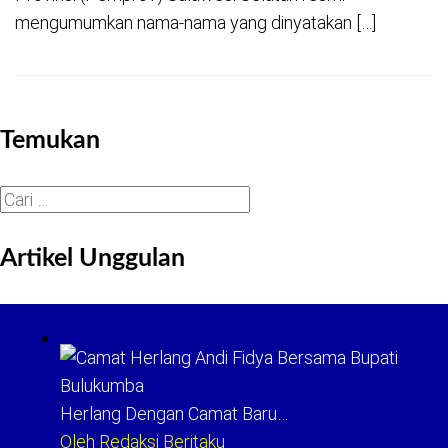
mengumumkan nama-nama yang dinyatakan […]
Temukan
Cari
untuk:
Artikel Unggulan
Herlang Dengan Camat Baru…
Oleh Redaksi Beritaku