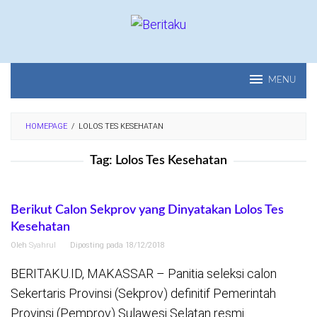
Loncat
ke
konten
MENU
HOMEPAGE
/
LOLOS TES KESEHATAN
Tag:
Lolos Tes Kesehatan
Berikut Calon Sekprov yang Dinyatakan Lolos Tes
Kesehatan
Oleh
Syahrul
Diposting pada
18/12/2018
BERITAKU.ID, MAKASSAR – Panitia seleksi calon
Sekertaris Provinsi (Sekprov) definitif Pemerintah
Provinsi (Pemprov) Sulawesi Selatan resmi