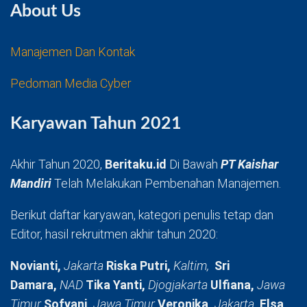
About Us
Manajemen Dan Kontak
Pedoman Media Cyber
Karyawan Tahun 2021
Akhir Tahun 2020,
Beritaku.id
Di Bawah
PT Kaishar
Mandiri
Telah Melakukan Pembenahan Manajemen.
Berikut daftar karyawan, kategori penulis tetap dan
Editor, hasil rekruitmen akhir tahun 2020:
Novianti,
Jakarta
Riska Putri,
Kaltim,
Sri
Damara,
NAD
Tika Yanti,
Djogjakarta
Ulfiana,
Jawa
Timur
Sofyani,
Jawa Timur
Veronika,
Jakarta
Elsa,