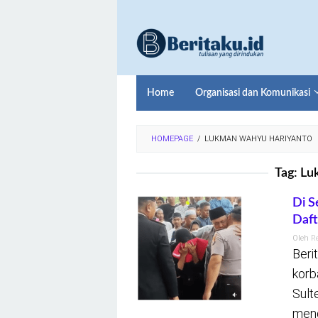
Loncat
ke
konten
Home
Organisasi dan Komunikasi
HOMEPAGE
/
LUKMAN WAHYU HARIYANTO
Tag:
Lu
Di S
Daft
Oleh
R
Beri
korb
Sult
meng