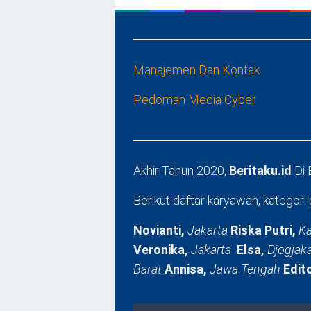
Manajemen Dan Kontak
Pedoman Media Cyber
Akhir Tahun 2020,
Beritaku.id
Di
Berikut daftar karyawan, kategori 
Novianti,
Jakarta
Riska Putri,
Ka
Veronika,
Jakarta
Elsa,
Djogjak
Barat
Annisa,
Jawa Tengah
Edit