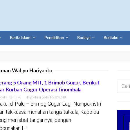
Berita Islami
Pendidikan
Budaya
Beritaku
kman Wahyu Hariyanto
Cari
erang 5 Orang MIT, 1 Brimob Gugur, Berikut
ar Korban Gugur Operasi Tinombala
untuk:
edaksi Beritaku
Diposting pada
16/12/2019
taku.Id, Palu – Brimog Gugur Lagi. Nampak istri
an tak kuasa menahan tangis tatkala, Kapolda
eng menjabat tangannya, dengan
gunakan […]