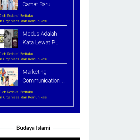
Camat Baru…
Oleh Redaksi Beritaku
In Organisasi dan Komunikasi
Modus Adalah
Kata Lewat P…
Oleh Redaksi Beritaku
In Organisasi dan Komunikasi
Marketing
Communication: …
Oleh Redaksi Beritaku
In Organisasi dan Komunikasi
Budaya Islami