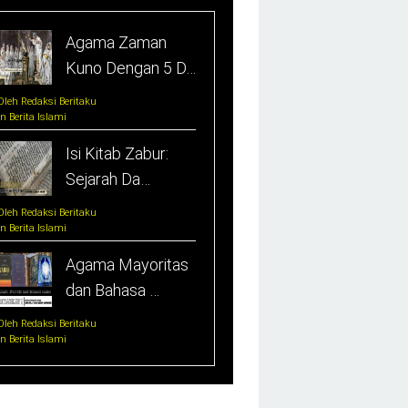
Agama Zaman
Kuno Dengan 5 D…
Oleh Redaksi Beritaku
In Berita Islami
Isi Kitab Zabur:
Sejarah Da…
Oleh Redaksi Beritaku
In Berita Islami
Agama Mayoritas
dan Bahasa …
Oleh Redaksi Beritaku
In Berita Islami