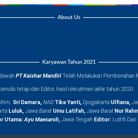
About Us
Karyawan Tahun 2021
 Bawah
PT Kaishar Mandiri
Telah Melakukan Pembenahan 
penulis tetap dan Editor, hasil rekruitmen akhir tahun 2020:
ltim,
Sri Damara,
NAD
Tika Yanti,
Djogjakarta
Ulfiana,
Ja
arta
Luluk,
Jawa Barat
Umu Latifah,
Jawa Barat
Nur Rahm
or Utama:
Ayu Maesaroh,
Jawa Tengah
Editor:
Luthfi Dan