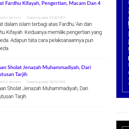
at Fardhu Kifayah, Pengertian, Macam Dan 4
a
edaksi Beritaku
Diposting pada
07/02/2021
at dalam islam terbagi atas Fardhu ‘Ain dan
hu Kifayah. Keduanya memiliki pengertian yang
eda. Adapun tata cara pelaksanaannya pun
eda.
an Sholat Jenazah Muhammadiyah, Dari
tusan Tarjih
edaksi Beritaku
Diposting pada
30/05/2020
an Sholat Jenazah Muhammadiyah, Dari
tusan Tarjih