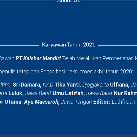
About Us
Karyawan Tahun 2021
 Bawah
PT Kaishar Mandiri
Telah Melakukan Pembenahan 
penulis tetap dan Editor, hasil rekruitmen akhir tahun 2020:
ltim,
Sri Damara,
NAD
Tika Yanti,
Djogjakarta
Ulfiana,
Ja
arta
Luluk,
Jawa Barat
Umu Latifah,
Jawa Barat
Nur Rahm
or Utama:
Ayu Maesaroh,
Jawa Tengah
Editor:
Luthfi Dan