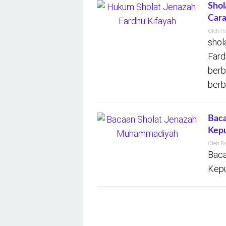
Shol
Car
Oleh
R
shol
Fard
berb
berb
Baca
Kepu
Oleh
R
Baca
Kepu