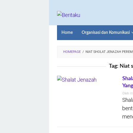
Loncat
ke
konten
Home
Organisasi dan Komunikasi
HOMEPAGE
/
NIAT SHOLAT JENAZAH PERE
Tag:
Niat 
Shal
Yang
Oleh
W
Shal
bent
mend