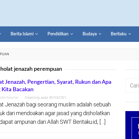
Berita Islami
Pendidikan
Budaya
Beritaku
MPUAN
sholat jenazah perempuan
Cari
at Jenazah, Pengertian, Syarat, Rukun dan Apa
 Kita Bacakan
untuk:
alid Kaishar
Diposting pada
09/03/2021
at Jenazah bagi seorang muslim adalah sebuah
uk dari mendoakan agar jasad yang disholatkan
apat ampunan dari Allah SWT Beritaku.id, […]