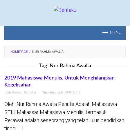
Loncat
ke
konten
MENU
HOMEPAGE
/
NUR RAHMA AWALIA
Tag:
Nur Rahma Awalia
2019 Mahasiswa Menulis, Untuk Menghilangkan
Kegelisahan
Oleh
Redaksi Beritaku
Diposting pada
08/04/2019
Oleh: Nur Rahma Awalia Penulis Adalah Mahasiswa
STIK Makassar Mahasiswa Menulis, termasuk
Perawat adalah seseorang yang telah lulus pendidikan
tinggi […]