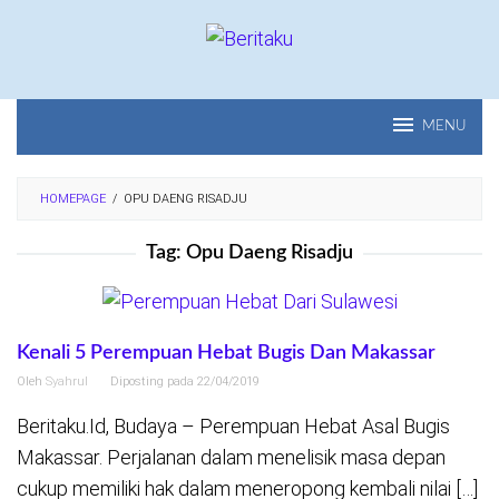
Loncat
ke
konten
MENU
HOMEPAGE
/
OPU DAENG RISADJU
Tag:
Opu Daeng Risadju
Kenali 5 Perempuan Hebat Bugis Dan Makassar
Oleh
Syahrul
Diposting pada
22/04/2019
Beritaku.Id, Budaya – Perempuan Hebat Asal Bugis
Makassar. Perjalanan dalam menelisik masa depan
cukup memiliki hak dalam meneropong kembali nilai […]