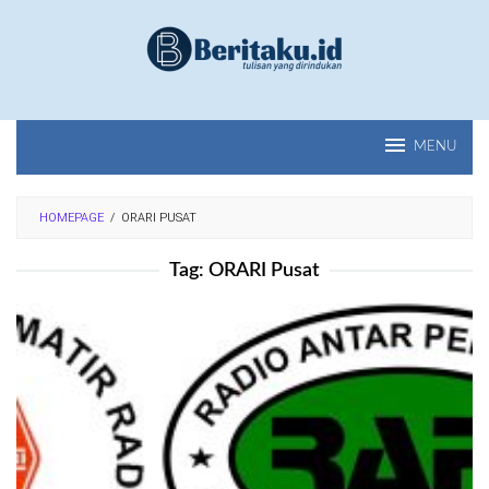
Loncat
ke
konten
MENU
HOMEPAGE
/
ORARI PUSAT
Tag:
ORARI Pusat