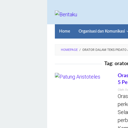
Loncat
ke
konten
Home
Organisasi dan Komunikasi
HOMEPAGE
/
ORATOR DALAM TEKS PIDATO
Tag:
orato
Oras
5 P
Oleh
R
Oras
perk
Sela
perb