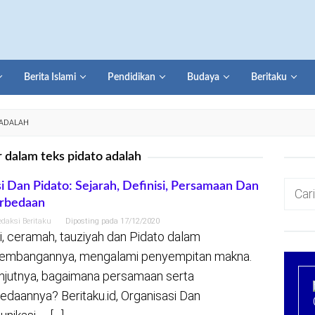
Berita Islami
Pendidikan
Budaya
Beritaku
 ADALAH
r dalam teks pidato adalah
Cari
i Dan Pidato: Sejarah, Definisi, Persamaan Dan
erbedaan
untuk:
edaksi Beritaku
Diposting pada
17/12/2020
i, ceramah, tauziyah dan Pidato dalam
embangannya, mengalami penyempitan makna.
njutnya, bagaimana persamaan serta
edaannya? Beritaku.id, Organisasi Dan