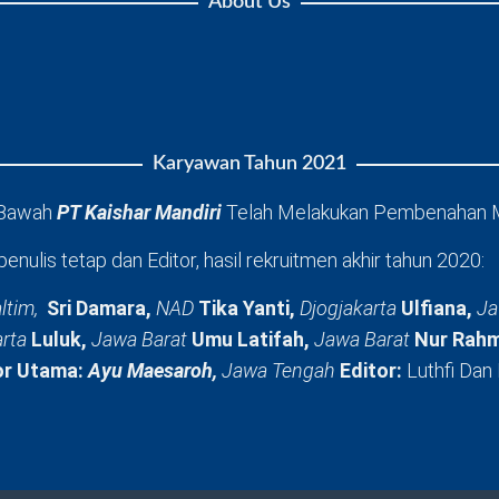
About Us
Karyawan Tahun 2021
 Bawah
PT Kaishar Mandiri
Telah Melakukan Pembenahan 
penulis tetap dan Editor, hasil rekruitmen akhir tahun 2020:
ltim,
Sri Damara,
NAD
Tika Yanti,
Djogjakarta
Ulfiana,
Ja
arta
Luluk,
Jawa Barat
Umu Latifah,
Jawa Barat
Nur Rahm
or Utama:
Ayu Maesaroh,
Jawa Tengah
Editor:
Luthfi Dan