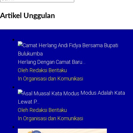
untuk:
Artikel Unggulan
Herlang Dengan Camat Baru…
Oleh Redaksi Beritaku
In Organisasi dan Komunikasi
Modus Adalah Kata
Lewat P…
Oleh Redaksi Beritaku
In Organisasi dan Komunikasi