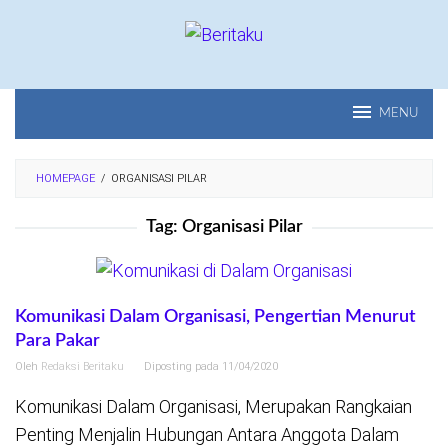
Loncat
ke
konten
MENU
HOMEPAGE
/
ORGANISASI PILAR
Tag:
Organisasi Pilar
Komunikasi Dalam Organisasi, Pengertian Menurut
Para Pakar
Oleh
Redaksi Beritaku
Diposting pada
11/04/2020
Komunikasi Dalam Organisasi, Merupakan Rangkaian
Penting Menjalin Hubungan Antara Anggota Dalam