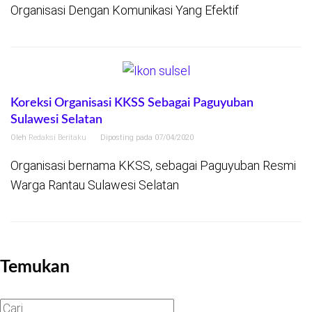
Organisasi Dengan Komunikasi Yang Efektif
Koreksi Organisasi KKSS Sebagai Paguyuban
Sulawesi Selatan
Oleh
Redaksi Beritaku
Diposting pada
07/04/2020
Organisasi bernama KKSS, sebagai Paguyuban Resmi
Warga Rantau Sulawesi Selatan
Temukan
Cari