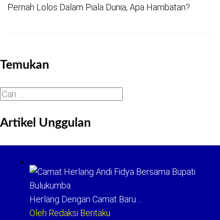
Pernah Lolos Dalam Piala Dunia, Apa Hambatan?
Temukan
Cari
untuk:
Artikel Unggulan
Herlang Dengan Camat Baru…
Oleh Redaksi Beritaku