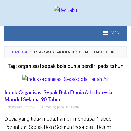
Loncat
ke
konten
MENU
HOMEPAGE
/
ORGANISASI SEPAK BOLA DUNIA BERDIRI PADA TAHUN
Tag:
organisasi sepak bola dunia berdiri pada tahun
Induk Organisasi Sepak Bola Dunia & Indonesia,
Mandul Selama 90 Tahun
Oleh
Redaksi Beritaku
Diposting pada
06/08/2020
Diusia yang tidak muda, hampir mencapai 1 abad,
Persatuan Sepak Bola Seluruh Indonesia, Belum