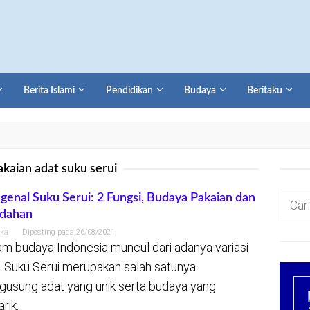
Berita Islami
Pendidikan
Budaya
Beritaku
akaian adat suku serui
Cari
enal Suku Serui: 2 Fungsi, Budaya Pakaian dan
ndahan
untuk:
ika
Diposting pada
26/08/2021
m budaya Indonesia muncul dari adanya variasi
. Suku Serui merupakan salah satunya.
usung adat yang unik serta budaya yang
rik.