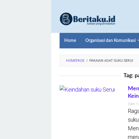
Loncat
ke
konten
Home
Organisasi dan Komunikasi
HOMEPAGE
/
PAKAIAN ADAT SUKU SERUI
Tag:
p
Meng
Kei
Oleh
T
Raga
suku
Meng
mena