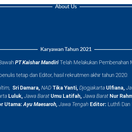
About Us
Karyawan Tahun 2021
 Bawah
PT Kaishar Mandiri
Telah Melakukan Pembenahan 
penulis tetap dan Editor, hasil rekruitmen akhir tahun 2020:
ltim,
Sri Damara,
NAD
Tika Yanti,
Djogjakarta
Ulfiana,
Ja
arta
Luluk,
Jawa Barat
Umu Latifah,
Jawa Barat
Nur Rahm
or Utama:
Ayu Maesaroh,
Jawa Tengah
Editor:
Luthfi Dan