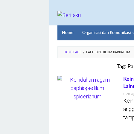
Loncat
ke
konten
Home
Organisasi dan Komunikasi
HOMEPAGE
/
PAPHIOPEDILUM BARBATUM
Tag:
Pa
Kein
Lain
Oleh
A
Kein
angg
tamp