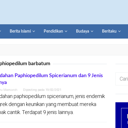
Berita Islami
Pendidikan
Budaya
Beritaku
phiopedilum barbatum
Cari
dahan Paphiopedilum Spicerianum dan 9 Jenis
nya
untuk:
yu Maesaroh
Diposting pada
19/02/2021
dahan paphiopedilum spicerianum, jenis endemik
rek dengan keunikan yang membuat mereka
ak cantik. Terdapat 9 jenis lainnya.