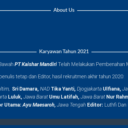
About Us
Karyawan Tahun 2021
 Bawah
PT Kaishar Mandiri
Telah Melakukan Pembenahan 
penulis tetap dan Editor, hasil rekruitmen akhir tahun 2020:
ltim,
Sri Damara,
NAD
Tika Yanti,
Djogjakarta
Ulfiana,
Ja
arta
Luluk,
Jawa Barat
Umu Latifah,
Jawa Barat
Nur Rahm
or Utama:
Ayu Maesaroh,
Jawa Tengah
Editor:
Luthfi Dan