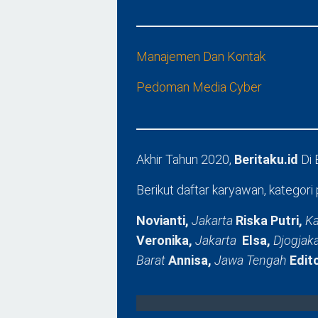
Manajemen Dan Kontak
Pedoman Media Cyber
Akhir Tahun 2020,
Beritaku.id
Di
Berikut daftar karyawan, kategori 
Novianti,
Jakarta
Riska Putri,
Ka
Veronika,
Jakarta
Elsa,
Djogjak
Barat
Annisa,
Jawa Tengah
Edit