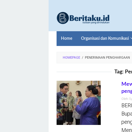
Loncat
ke
konten
Home
Organisasi dan Komunikasi
HOMEPAGE
/
PENERIMAAN PENGHARGAAN
Tag:
Pe
Mewa
peng
Oleh
S
BERI
Bupa
peng
Ment