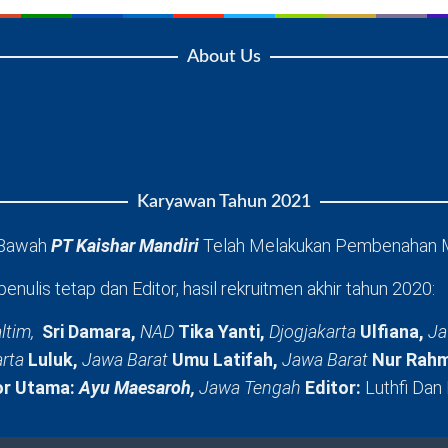
About Us
Karyawan Tahun 2021
 Bawah
PT Kaishar Mandiri
Telah Melakukan Pembenahan 
penulis tetap dan Editor, hasil rekruitmen akhir tahun 2020:
ltim,
Sri Damara,
NAD
Tika Yanti,
Djogjakarta
Ulfiana,
Ja
arta
Luluk,
Jawa Barat
Umu Latifah,
Jawa Barat
Nur Rahm
or Utama:
Ayu Maesaroh,
Jawa Tengah
Editor:
Luthfi Dan