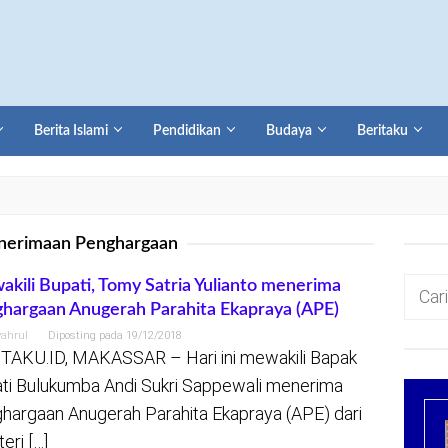
Berita Islami
Pendidikan
Budaya
Beritaku
nerimaan Penghargaan
Cari
kili Bupati, Tomy Satria Yulianto menerima
hargaan Anugerah Parahita Ekapraya (APE)
untuk:
yahrul
Diposting pada
19/12/2018
TAKU.ID, MAKASSAR – Hari ini mewakili Bapak
ti Bulukumba Andi Sukri Sappewali menerima
hargaan Anugerah Parahita Ekapraya (APE) dari
eri […]