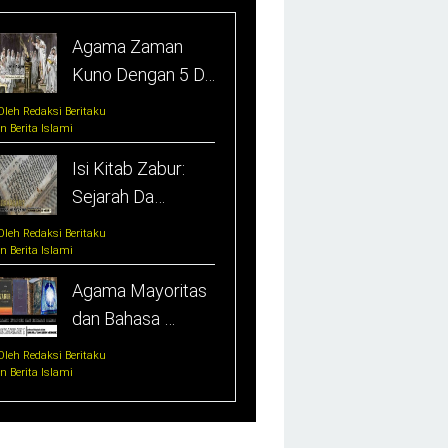
Agama Zaman
Kuno Dengan 5 D…
Oleh Redaksi Beritaku
In Berita Islami
Isi Kitab Zabur:
Sejarah Da…
Oleh Redaksi Beritaku
In Berita Islami
Agama Mayoritas
dan Bahasa …
Oleh Redaksi Beritaku
In Berita Islami