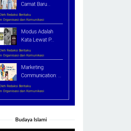
Camat Baru…
Oleh Redaksi Beritaku
In Organisasi dan Komunikasi
Modus Adalah
Kata Lewat P…
Oleh Redaksi Beritaku
In Organisasi dan Komunikasi
Marketing
Communication: …
Oleh Redaksi Beritaku
In Organisasi dan Komunikasi
Budaya Islami