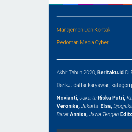
Manajemen Dan Kontak
Pedoman Media Cyber
Akhir Tahun 2020,
Beritaku.id
Di
Berikut daftar karyawan, kategori 
Novianti,
Jakarta
Riska Putri,
Ka
Veronika,
Jakarta
Elsa,
Djogjak
Barat
Annisa,
Jawa Tengah
Edit