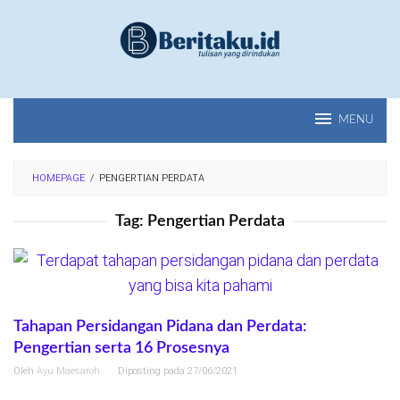
Loncat
ke
konten
MENU
HOMEPAGE
/
PENGERTIAN PERDATA
Tag:
Pengertian Perdata
Tahapan Persidangan Pidana dan Perdata:
Pengertian serta 16 Prosesnya
Oleh
Ayu Maesaroh
Diposting pada
27/06/2021